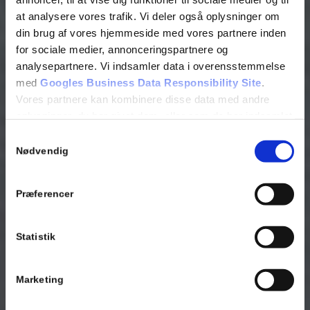
Amstrup Sikring
at analysere vores trafik. Vi deler også oplysninger om
din brug af vores hjemmeside med vores partnere inden
Vi skaber tryghed i lokalsamfundet
for sociale medier, annonceringspartnere og
analysepartnere. Vi indsamler data i overensstemmelse
70 260 265
Kontakt os
med
Googles Business Data Responsibility Site
.
Vores partnere kan kombinere disse data med andre
oplysninger, du har givet dem, eller som de har indsamlet
fra din brug af deres tjenester.
Samtykkevalg
Nødvendig
Se Cookie & Privatlivspolitik
her
Præferencer
Statistik
Marketing