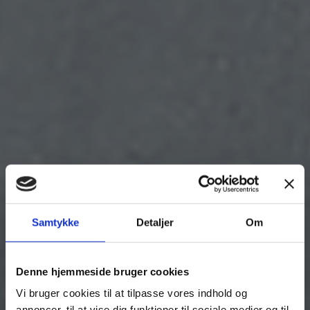
Samtykke
Detaljer
Om
Denne hjemmeside bruger cookies
Vi bruger cookies til at tilpasse vores indhold og
annoncer, til at vise dig funktioner til sociale medier og til