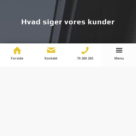
Hvad siger vores kunder
Forside
Kontakt
70 260 265
Menu
Skarpe på sikkerheden
Efter mere end 10 års samarbejde holder
Amstrup Sikring os skarpe på sikkerheden, så vi
ikke selv skal tænke på noget. Det er rart.
Fabio Messina
Hotelchef, Comwell Borupgaard