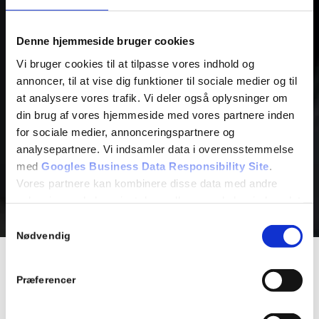
Denne hjemmeside bruger cookies
Vi bruger cookies til at tilpasse vores indhold og
annoncer, til at vise dig funktioner til sociale medier og til
at analysere vores trafik. Vi deler også oplysninger om
din brug af vores hjemmeside med vores partnere inden
for sociale medier, annonceringspartnere og
analysepartnere. Vi indsamler data i overensstemmelse
med
Googles Business Data Responsibility Site
.
Vores partnere kan kombinere disse data med andre
oplysninger, du har givet dem, eller som de har indsamlet
fra din brug af deres tjenester.
Samtykkevalg
Nødvendig
Se Cookie & Privatlivspolitik
her
Få overblik over din ejendom
Præferencer
Ønsker du at sikre din bolig eller virksomhed med effektiv